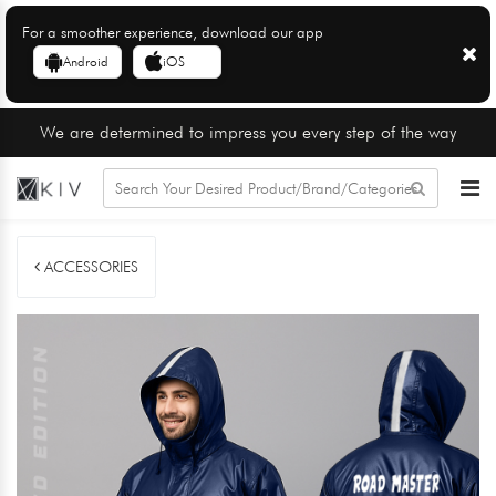
For a smoother experience, download our app
Android
iOS
We are determined to impress you every step of the way
ACCESSORIES