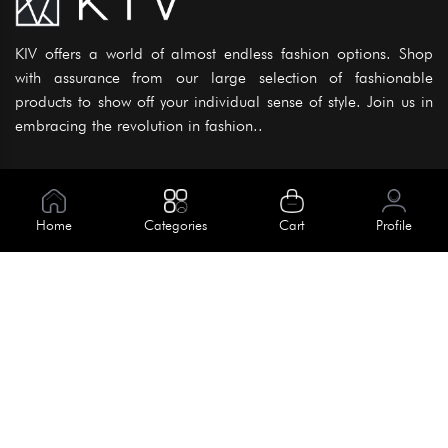
KIV offers a world of almost endless fashion options. Shop
with assurance from our large selection of fashionable
products to show off your individual sense of style. Join us in
embracing the revolution in fashion..
Information
About Us
Home
Categories
Cart
Profile
Help
Meet Our Team
Blog
Apply For Trial
Policies
Get In Touch