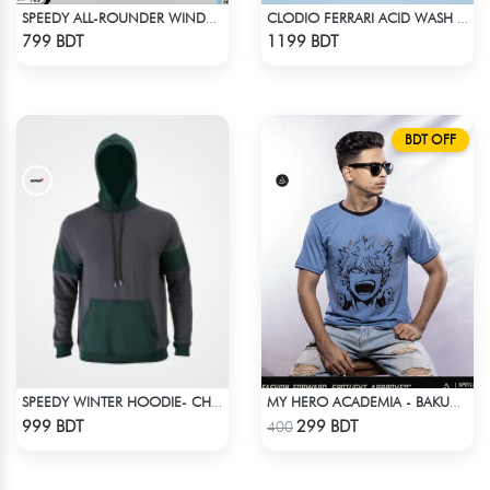
SPEEDY ALL-ROUNDER WINDBREAKER (4)
CLODIO FERRARI ACID WASH HOODIE
Check Product
Check Product
799 BDT
1199 BDT
BDT OFF
SPEEDY WINTER HOODIE- CHARCOAL GREY & DARK GREEN
MY HERO ACADEMIA - BAKUGO DIE T-SHIRT
Check Product
Check Product
999 BDT
299 BDT
400