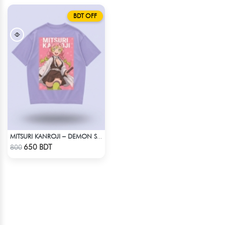
BDT OFF
MITSURI KANROJI – DEMON SLAYER | LYCRA OVERSIZED DROP SHOULDER TEE
Check Product
650 BDT
800