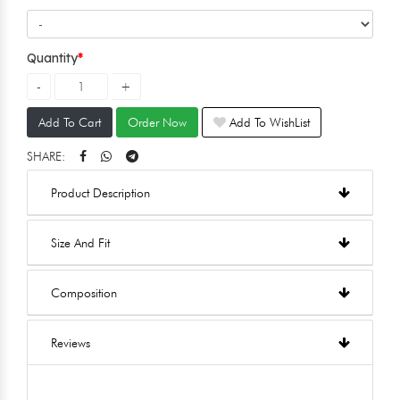
Quantity
Add To Cart
Order Now
Add To WishList
SHARE:
Product Description
Size And Fit
Composition
Reviews