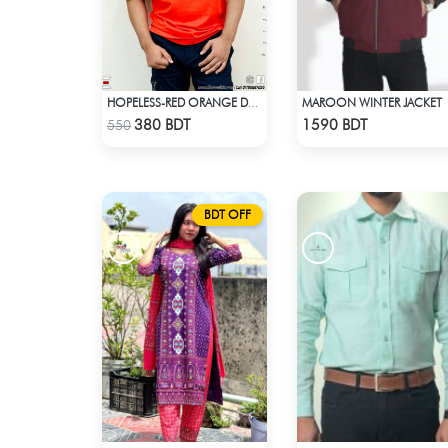
MAROON WINTER JACKET
HOPELESS-RED ORANGE DROP SHOULDER T- SHIRT
Check Product
Check Product
380 BDT
1590 BDT
550
BDT OFF