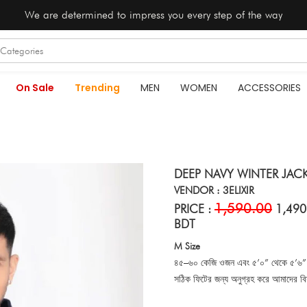
We are determined to impress you every step of the way
On Sale
Trending
MEN
WOMEN
ACCESSORIES
DEEP NAVY WINTER JAC
VENDOR : 3ELIXIR
1,590.00
PRICE :
1,490
BDT
M Size
৪৫–৬০ কেজি ওজন এবং ৫’০” থেকে ৫’৬” উচ
সঠিক ফিটের জন্য অনুগ্রহ করে আমাদের বিস