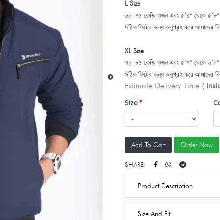
L Size
৬০–৭৫ কেজি ওজন এবং ৫’৪” থেকে ৫’৮” উচ
সঠিক ফিটের জন্য অনুগ্রহ করে আমাদের বিস
XL Size
৭০–৮৫ কেজি ওজন এবং ৫’৭” থেকে ৬’০” উচ
সঠিক ফিটের জন্য অনুগ্রহ করে আমাদের বিস
Estimate Delivery Time
( Ins
Size
C
Add To Cart
Order Now
SHARE:
Product Description
Size And Fit