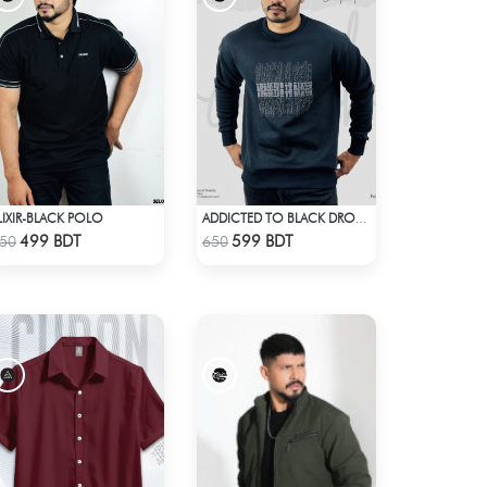
LIXIR-BLACK POLO
ADDICTED TO BLACK DROP SHOULDER SWEATSHIRT
Check Product
Check Product
499 BDT
599 BDT
50
650