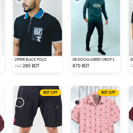
T
ZIPPER BLACK POLO
E
DR DOOM-GREEN DROP SHOULDER HOODIE
Check Product
Check Product
280 BDT
870 BDT
700
7
BDT OFF
BDT OFF