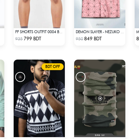
FF SHORTS OUTFIT 0004 BLACK
DEMON SLAYER - NEZUKO KAMADO HAWAIIAN CUBAN COLLAR SHIRT
Check Product
Check Product
799 BDT
849 BDT
8
935
950
BDT OFF