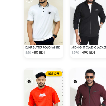
ELIXIR BUTTER POLO-WHITE
MIDNIGHT CLASSIC JACKE
Check Product
Check Product
480 BDT
1490 BDT
850
1590
BDT OFF