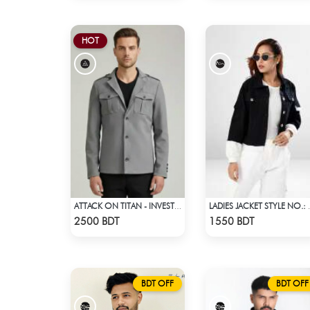
HOT
ATTACK ON TITAN - INVESTIGATION CORPS EREN JAEGER COAT
LADIES JA
Check Product
Check Product
2500 BDT
1550 BDT
BDT OFF
BDT OFF