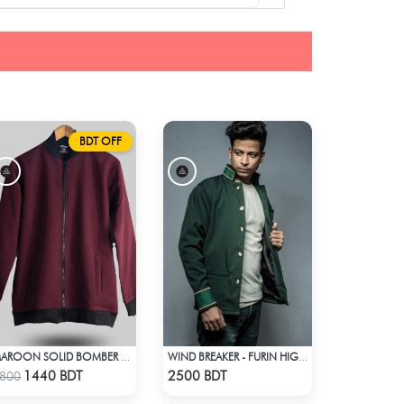
BDT OFF
MAROON SOLID BOMBER JACKET
WIND BREAKER - FURIN HIGH SCHOOL BOFURIN UNIFORM JACKET COAT
Check Product
Check Product
1440 BDT
2500 BDT
800