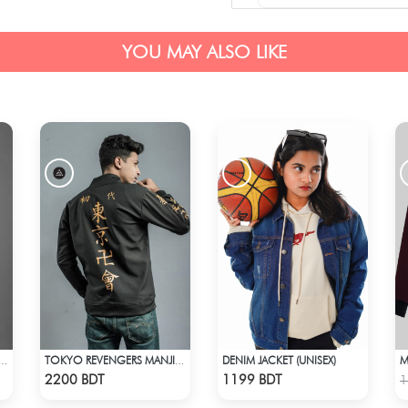
YOU MAY ALSO LIKE
DENIM JACKET (UNISEX)
JACKET STYLE NO. : MWJ-701
TOKYO REVENGERS MANJI GANG BOMBER JACKET
Check Product
Check Product
2200 BDT
1199 BDT
1