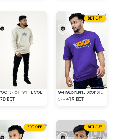
BDT OFF
WOOPS - OFF WHITE COLOR DROP SHOULDER HOODIE
GANGER-PURPLE DROP SHOULDER T- SHIRT
Check Product
Check Product
70 BDT
419 BDT
599
BDT OFF
BDT OFF