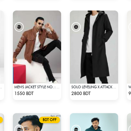
CKET STYLE NO.: LWJ-725
MEN'S JACKET STYLE NO. : MWJ-706
SOLO LEVELING X ATTACK ON TITAN LONG COAT
Check Product
Check Product
1550 BDT
2800 BDT
9
BDT OFF